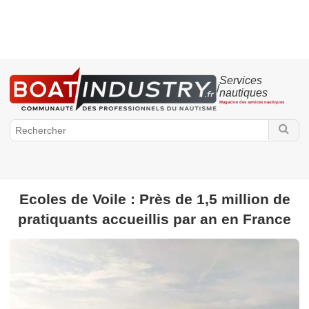
Services
/
nautiques
Magazine des services nautiques
Ecoles de Voile : Près de 1,5 million de
BoatIndustry.fr
pratiquants accueillis par an en France
Services
Assurance - Financement
Entretien
Transport
Emploi
- Formation
Architecture navale
Locations