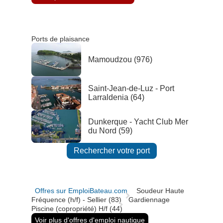
Ports de plaisance
Mamoudzou (976)
Saint-Jean-de-Luz - Port
Larraldenia (64)
Dunkerque - Yacht Club Mer
du Nord (59)
Rechercher votre port
Offres sur EmploiBateau.com
Soudeur Haute
Fréquence (h/f) - Sellier (83)
Gardiennage
Piscine (copropriété) H/f (44)
Voir plus d'offres d'emploi nautique