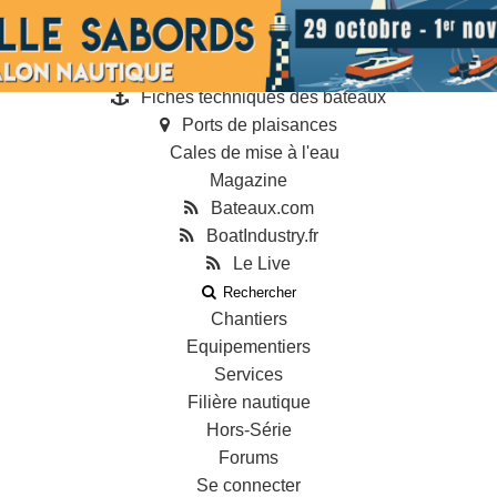
Annonces
Guides
Annuaire des professionnels
Fiches techniques des bateaux
Ports de plaisances
Cales de mise à l'eau
Magazine
Bateaux.com
BoatIndustry.fr
Le Live
Rechercher
Chantiers
Equipementiers
Services
Filière nautique
Hors-Série
Forums
Se connecter