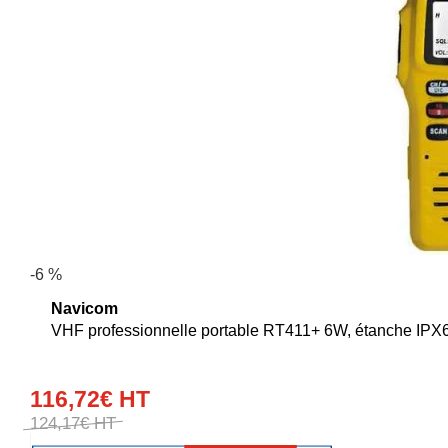
-6 %
Navicom
VHF professionnelle portable RT411+ 6W, étanche IPX6,
116
,
72
€
HT
124
,
17
€
HT