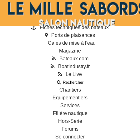
Annonces
Guides
Annuaire des professionnels
Fiches techniques des bateaux
Ports de plaisances
Cales de mise à l'eau
Magazine
Bateaux.com
BoatIndustry.fr
Le Live
Rechercher
Chantiers
Equipementiers
Services
Filière nautique
Hors-Série
Forums
Se connecter