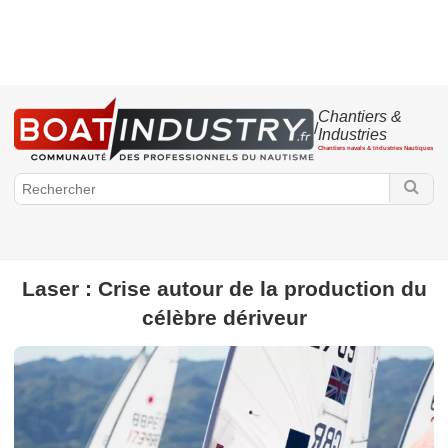
Chantiers &
/
Industries
Chantiers navals & Industries Nautiques
Laser : Crise autour de la production du
BoatIndustry.fr
célèbre dériveur
Chantiers & Industries
Projet - Mise à l'eau
Production
Portrait -
Carnet - Nomination
Vie de chantier