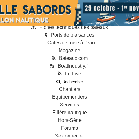
Annonces
Guides
Annuaire des professionnels
Fiches techniques des bateaux
Ports de plaisances
Cales de mise à l'eau
Magazine
Bateaux.com
BoatIndustry.fr
Le Live
Rechercher
Chantiers
Equipementiers
Services
Filière nautique
Hors-Série
Forums
Se connecter