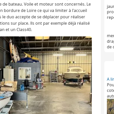
nte de bateau. Voile et moteur sont concernés. Le
jau
n bordure de Loire ce qui va limiter à l'accueil
pro
 le duo accepte de se déplacer pour réaliser
rep
ons sur place. Ils ont par exemple déjà réalisé
an et un Class40.
me
dra
de 
A l
Pou
cot
aut