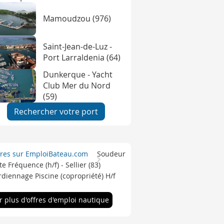
Mamoudzou (976)
Saint-Jean-de-Luz -
Port Larraldenia (64)
Dunkerque - Yacht
Club Mer du Nord
(59)
Rechercher votre port
fres sur EmploiBateau.com
Soudeur
e Fréquence (h/f) - Sellier (83)
diennage Piscine (copropriété) H/f
r plus d'offres d'emploi nautique