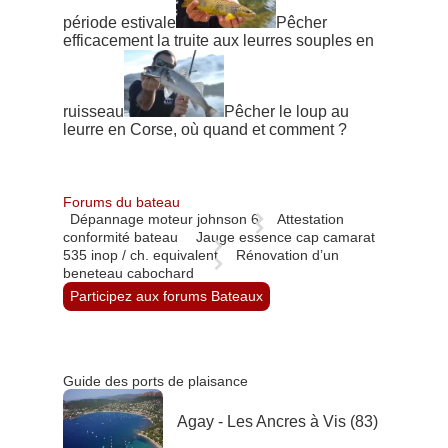
période estivale
Pêcher
efficacement la truite aux leurres souples en
ruisseau
Pêcher le loup au
leurre en Corse, où quand et comment ?
Forums du bateau
Dépannage moteur johnson 6
Attestation
conformité bateau
Jauge essence cap camarat
535 inop / ch. equivalent
Rénovation d’un
beneteau cabochard
Participez aux forums Bateaux
Guide des ports de plaisance
Agay - Les Ancres à Vis (83)