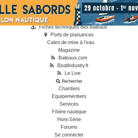
Annonces
Guides
Annuaire des professionnels
Fiches techniques des bateaux
Ports de plaisances
Cales de mise à l'eau
Magazine
Bateaux.com
BoatIndustry.fr
Le Live
Rechercher
Chantiers
Equipementiers
Services
Filière nautique
Hors-Série
Forums
Se connecter