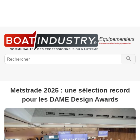
Equipementiers
/
Professionnels des Equipementiers
Metstrade 2025 : une sélection record
pour les DAME Design Awards
BoatIndustry.fr
Equipementiers
Accastillage
Electronique
Accessoires
Voilerie
Moteur
Peinture - Résine - Produits d'entretien
Vie des
équipementiers
Electricité