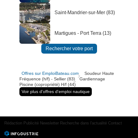
Saint-Mandrier-sur-Mer (83)
Martigues - Port Terra (13)
Rechercher votre port
Offres sur EmploiBateau.com
Soudeur Haute
Fréquence (h/f) - Sellier (83)
Gardiennage
Piscine (copropriété) H/f (44)
Voir plus d'offres d'emploi nautique
Rédaction
Publicité
Newsletter
Recherche dans l'actualité
Contact