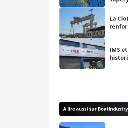
La Cio
renfor
IMS et
histor
A lire aussi sur BoatIndustry