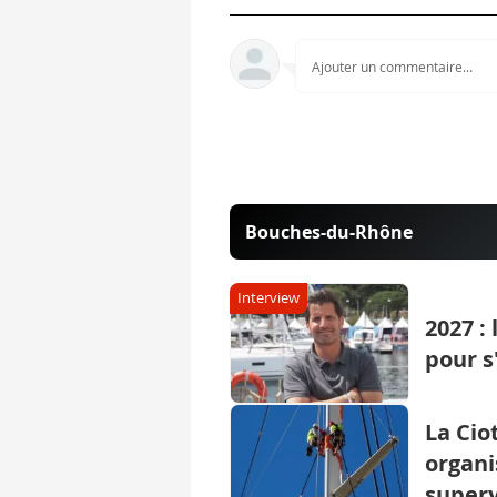
Ajouter un commentaire...
Bouches-du-Rhône
Interview
2027 :
pour s
La Cio
organi
super