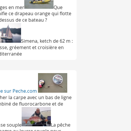
ges en mer
Que
nifie ce drapeau orange qui flotte
dessus de ce bateau ?
Simena, ketch de 62 m :
esse, gréement et croisière en
iterranée
ire sur Peche.com
her la carpe avec un bas de ligne
biné de fluorocarbone et de
sse souple
La pêche