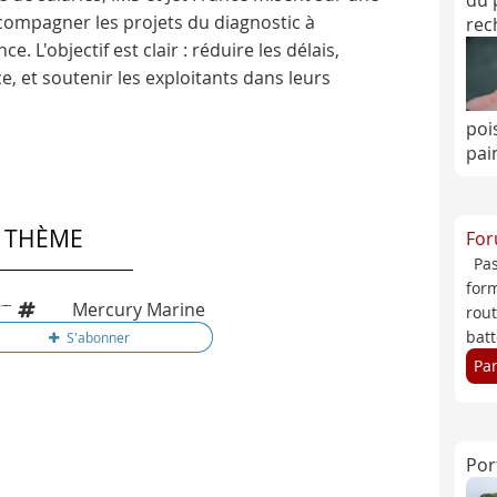
du 
ccompagner les projets du diagnostic à
rec
ce. L'objectif est clair : réduire les délais,
e, et soutenir les exploitants dans leurs
poi
pai
E THÈME
For
Pa
form
Mercury Marine
rou
batt
Pa
Por