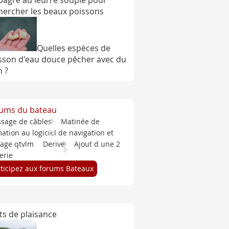
pagre au leurre souple pour
hercher les beaux poissons
Quelles espèces de
sson d'eau douce pêcher avec du
n ?
ums du bateau
ssage de câbles
Matinée de
ation au logiciel de navigation et
tage qtvlm
Derive
Ajout d une 2
erie
rticipez aux forums Bateaux
ts de plaisance