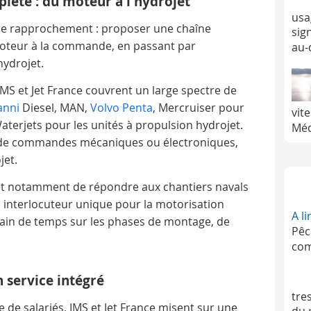
lète : du moteur à l'hydrojet
usa
e ce rapprochement : proposer une chaîne
sig
 moteur à la commande, en passant par
au-
'hydrojet.
S et Jet France couvrent un large spectre de
anni
Diesel, MAN,
Volvo Penta
, Mercruiser pour
vit
aterjets pour les unités à propulsion hydrojet.
Méd
e de commandes mécaniques ou électroniques,
jet.
et notamment de répondre aux chantiers navals
 interlocuteur unique pour la motorisation
A l
gain de temps sur les phases de montage, de
Pêc
com
 service intégré
tre
 de salariés, IMS et Jet France misent sur une