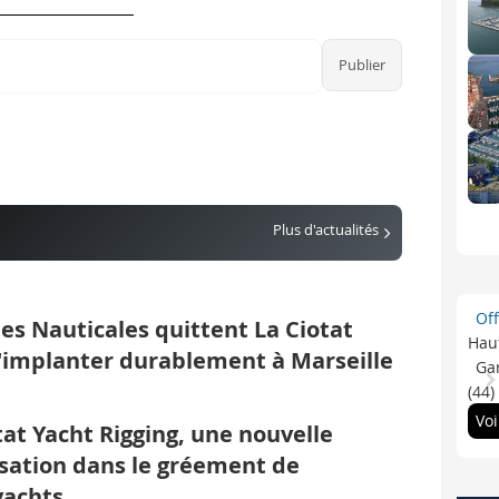
Plus d'actualités
Of
 les Nauticales quittent La Ciotat
Haut
'implanter durablement à Marseille
Gar
(44)
Voi
tat Yacht Rigging, une nouvelle
sation dans le gréement de
yachts