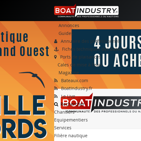
Annonces
Guides
Annuaire des professionnels
Fiches techniques des bateaux
Ports de plaisances
Cales de mise à l'eau
Magazine
Bateaux.com
BoatIndustry.fr
Le Live
Rechercher
Chantiers
Equipementiers
Services
Filière nautique