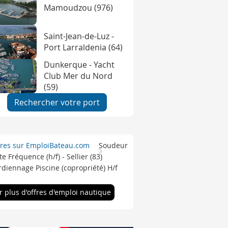
Mamoudzou (976)
Saint-Jean-de-Luz -
Port Larraldenia (64)
Dunkerque - Yacht
Club Mer du Nord
(59)
Rechercher votre port
fres sur EmploiBateau.com
Soudeur
e Fréquence (h/f) - Sellier (83)
diennage Piscine (copropriété) H/f
r plus d'offres d'emploi nautique