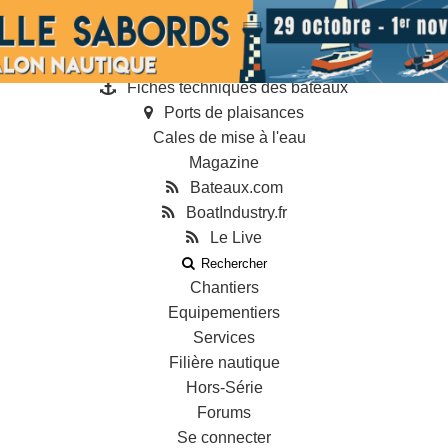
Annonces
Guides
Annuaire des professionnels
Fiches techniques des bateaux
Ports de plaisances
Cales de mise à l'eau
Magazine
Bateaux.com
BoatIndustry.fr
Le Live
Rechercher
Chantiers
Equipementiers
Services
Filière nautique
Hors-Série
Forums
Se connecter