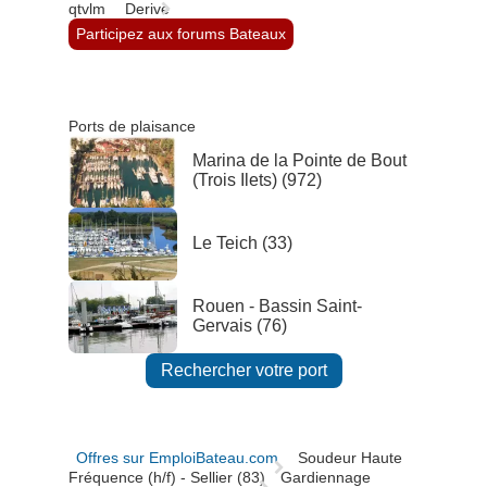
qtvlm
Derive
Participez aux forums Bateaux
Ports de plaisance
Marina de la Pointe de Bout
(Trois Ilets) (972)
Le Teich (33)
Rouen - Bassin Saint-
Gervais (76)
Rechercher votre port
Offres sur EmploiBateau.com
Soudeur Haute
Fréquence (h/f) - Sellier (83)
Gardiennage