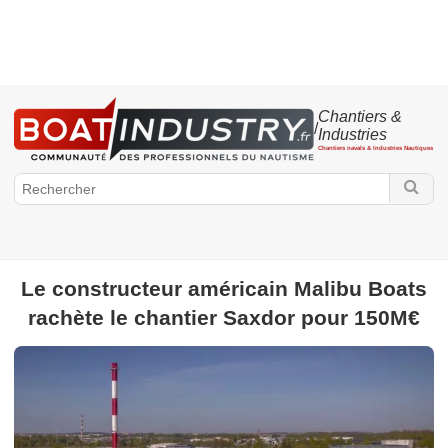
Chantiers &
/
Industries
Chantiers navals & Industries Nautiques
Le constructeur américain Malibu Boats
BoatIndustry.fr
rachète le chantier Saxdor pour 150M€
Chantiers & Industries
Projet - Mise à l'eau
Production
Portrait -
Carnet - Nomination
Vie de chantier