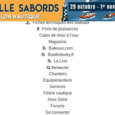
Annonces
Guides
Annuaire des professionnels
Fiches techniques des bateaux
Ports de plaisances
Cales de mise à l'eau
Magazine
Bateaux.com
BoatIndustry.fr
Le Live
Rechercher
Chantiers
Equipementiers
Services
Filière nautique
Hors-Série
Forums
Se connecter