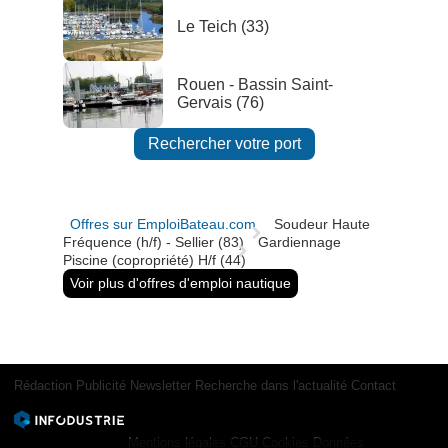
Le Teich (33)
Rouen - Bassin Saint-
Gervais (76)
Rechercher votre port
Offres sur EmploiBateau.com
Soudeur Haute
Fréquence (h/f) - Sellier (83)
Gardiennage
Piscine (copropriété) H/f (44)
Voir plus d'offres d'emploi nautique
Rédaction
Publicité
Newsletter
Recherche dans l'actualité
Contact
Mentions légales
CGU
Cookies
Données