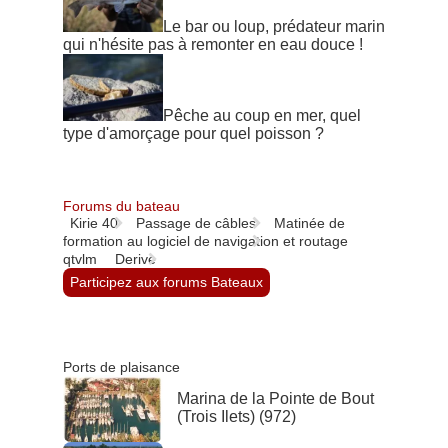
Le bar ou loup, prédateur marin
qui n'hésite pas à remonter en eau douce !
Pêche au coup en mer, quel
type d'amorçage pour quel poisson ?
Forums du bateau
Kirie 40
Passage de câbles
Matinée de
formation au logiciel de navigation et routage
qtvlm
Derive
Participez aux forums Bateaux
Ports de plaisance
Marina de la Pointe de Bout
(Trois Ilets) (972)