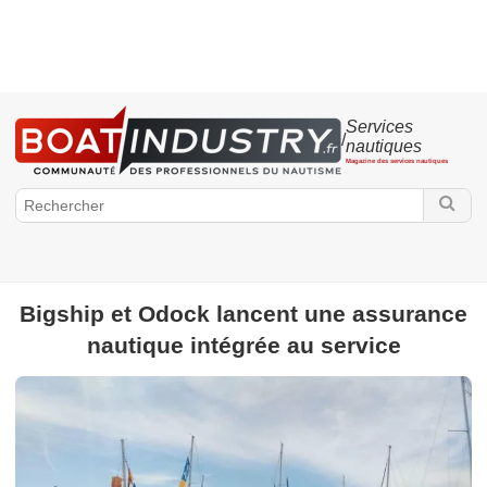
Services
/
nautiques
Magazine des services nautiques
Bigship et Odock lancent une assurance
BoatIndustry.fr
nautique intégrée au service
Services
Assurance - Financement
Entretien
Transport
Emploi
- Formation
Architecture navale
Locations