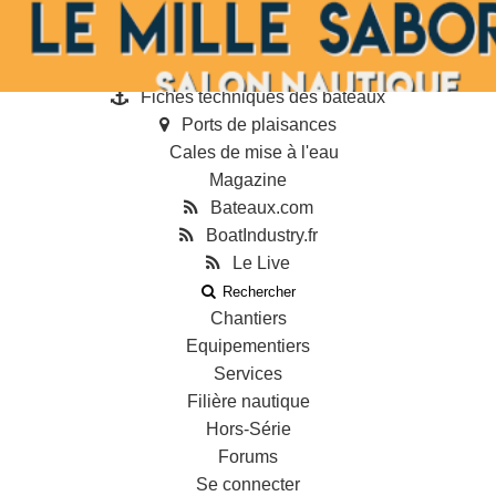
Annonces
Guides
Annuaire des professionnels
Fiches techniques des bateaux
Ports de plaisances
Cales de mise à l'eau
Magazine
Bateaux.com
BoatIndustry.fr
Le Live
Rechercher
Chantiers
Equipementiers
Services
Filière nautique
Hors-Série
Forums
Se connecter