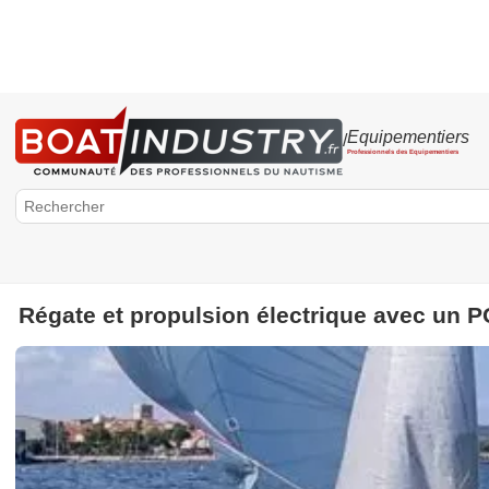
Equipementiers
/
Professionnels des Equipementiers
Régate et propulsion électrique avec un P
BoatIndustry.fr
Equipementiers
Accastillage
Electronique
Accessoires
Voilerie