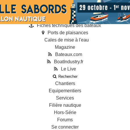
Annonces
Guides
Annuaire des professionnels
Fiches techniques des bateaux
Ports de plaisances
Cales de mise à l'eau
Magazine
Bateaux.com
BoatIndustry.fr
Le Live
Rechercher
Chantiers
Equipementiers
Services
Filière nautique
Hors-Série
Forums
Se connecter