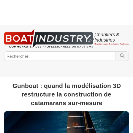
Chantiers &
/
Industries
Chantiers navals & Industries Nautiques
Gunboat : quand la modélisation 3D
BoatIndustry.fr
restructure la construction de
Chantiers & Industries
Projet - Mise à l'eau
Production
Portrait -
catamarans sur-mesure
Carnet - Nomination
Vie de chantier