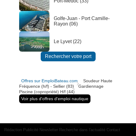
Port-Médoc (33)
Golfe-Juan - Port Camille-
Rayon (06)
Le Lyvet (22)
Rechercher votre port
Offres sur EmploiBateau.com
Soudeur Haute
Fréquence (h/f) - Sellier (83)
Gardiennage
Piscine (copropriété) H/f (44)
Voir plus d'offres d'emploi nautique
Rédaction
Publicité
Newsletter
Recherche dans l'actualité
Contact