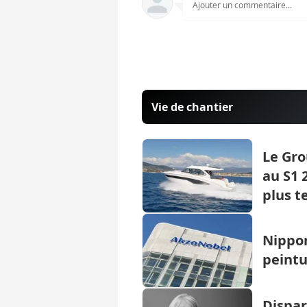
Ajouter un commentaire...
Vie de chantier
Le Gro
au S1 
plus t
Nippon
peintu
Dispar