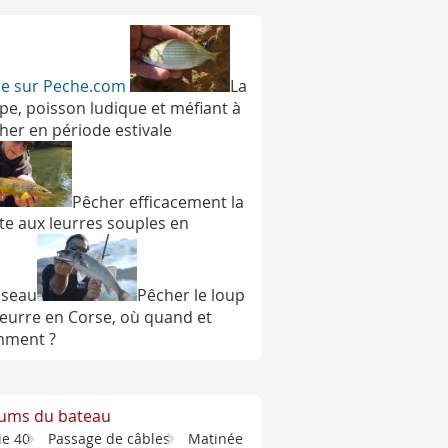
ire sur Peche.com
La
pe, poisson ludique et méfiant à
her en période estivale
Pêcher efficacement la
ite aux leurres souples en
sseau
Pêcher le loup
leurre en Corse, où quand et
ment ?
ums du bateau
ie 40
Passage de câbles
Matinée