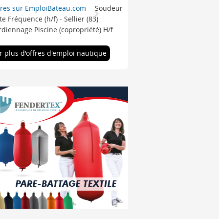
fres sur EmploiBateau.com
Soudeur
e Fréquence (h/f) - Sellier (83)
diennage Piscine (copropriété) H/f
r plus d'offres d'emploi nautique