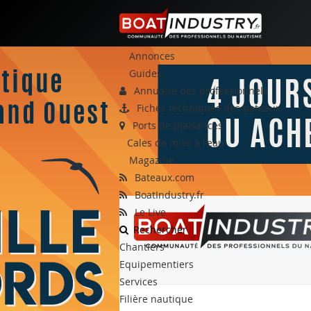
Annonces
Guides
Annuaire des professionnels
Fiches techniques des bateaux
Ports de plaisances
Cales de mise à l'eau
Magazine
Bateaux.com
BoatIndustry.fr
Le Live
Rechercher
Chantiers
Equipementiers
Services
Filière nautique