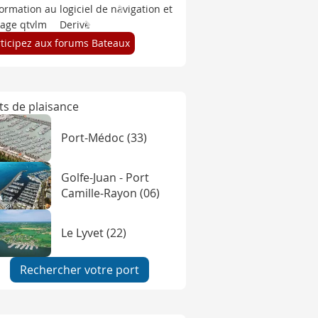
ormation au logiciel de navigation et
tage qtvlm
Derive
rticipez aux forums Bateaux
ts de plaisance
Port-Médoc (33)
Golfe-Juan - Port
Camille-Rayon (06)
Le Lyvet (22)
Rechercher votre port