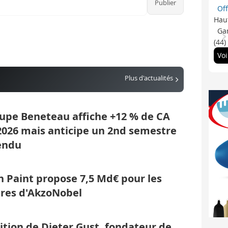
Of
Haut
Gar
(44)
Voi
Plus d'actualités
upe Beneteau affiche +12 % de CA
2026 mais anticipe un 2nd semestre
endu
 Paint propose 7,5 Md€ pour les
res d'AkzoNobel
ition de Dieter Gust, fondateur de