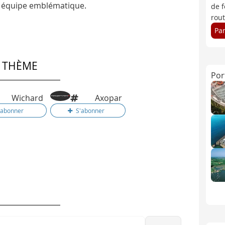
te équipe emblématique.
de f
rou
Pa
E THÈME
Por
Wichard
Axopar