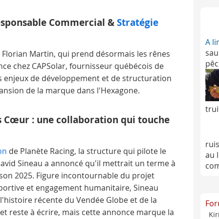
esponsable Commercial &
Stratégie
A l
sau
 Florian Martin, qui prend désormais les rênes
pêc
ce chez CAPSolar, fournisseur québécois de
s enjeux de développement et de structuration
pansion de la marque dans l'Hexagone.
tru
es Cœur : une collaboration qui touche
rui
on
de Planète Racing, la structure qui pilote le
au 
David Sineau a annoncé qu'il mettrait un terme à
com
aison 2025. Figure incontournable du projet
portive et engagement humanitaire, Sineau
'histoire récente du Vendée Globe et de la
For
jet reste à écrire, mais cette annonce marque la
Kir