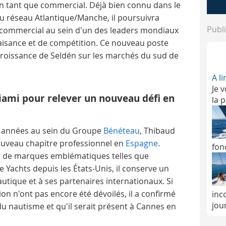
 tant que commercial. Déjà bien connu dans le
u réseau Atlantique/Manche, il poursuivra
Publi
ommercial au sein d'un des leaders mondiaux
laisance et de compétition. Ce nouveau poste
croissance de Seldén sur les marchés du sud de
A l
Je v
ami pour relever un nouveau défi en
la 
1 années au sein du Groupe
Bénéteau
, Thibaud
ouveau chapitre professionnel en
Espagne
.
fon
 de marques emblématiques telles que
e Yachts depuis les États-Unis, il conserve un
autique et à ses partenaires internationaux. Si
ion n'ont pas encore été dévoilés, il a confirmé
inc
jou
s du nautisme et qu'il serait présent à Cannes en