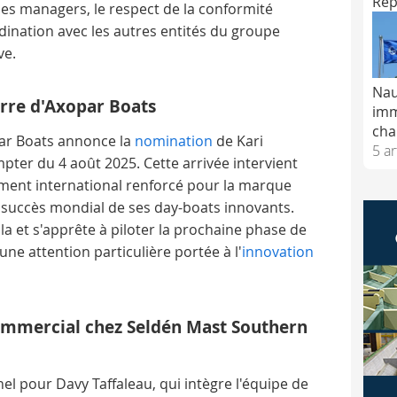
Rep
es managers, le respect de la conformité
dination avec les autres entités du groupe
ve.
Nau
arre d'Axopar Boats
imm
cha
par Boats annonce la
nomination
de Kari
5 ar
pter du 4 août 2025. Cette arrivée intervient
ent international renforcé pour la marque
le succès mondial de ses day-boats innovants.
ala et s'apprête à piloter la prochaine phase de
une attention particulière portée à l'
innovation
ommercial chez Seldén Mast Southern
 pour Davy Taffaleau, qui intègre l'équipe de